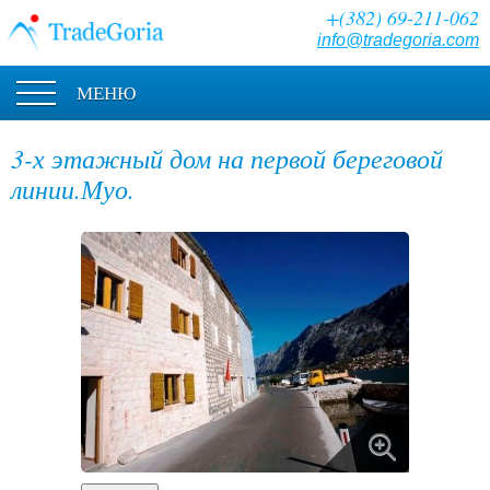
+(382) 69-211-062
info@tradegoria.com
МЕНЮ
3-х этажный дом на первой береговой
линии.Муо.