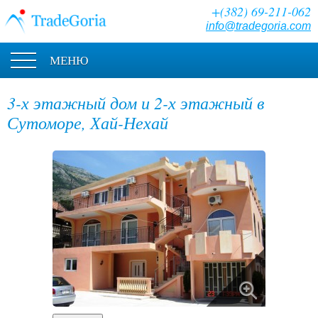
+(382) 69-211-062
info@tradegoria.com
МЕНЮ
3-х этажный дом и 2-х этажный в
Сутоморе, Хай-Нехай