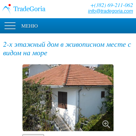
+(382) 69-211-062
info@tradegoria.com
МЕНЮ
2-х этажный дом в живописном месте с
видом на море