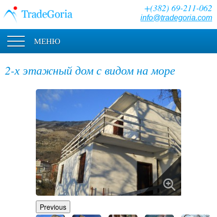
+(382) 69-211-062
info@tradegoria.com
МЕНЮ
2-х этажный дом с видом на море
Previous