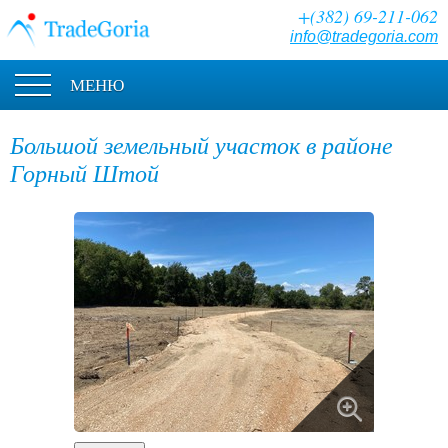
+(382) 69-211-062
info@tradegoria.com
МЕНЮ
Большой земельный участок в районе
Горный Штой