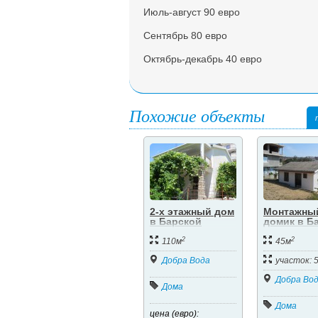
Июль-август 90 евро
Сентябрь 80 евро
Октябрь-декабрь 40 евро
Похожие объекты
2-х этажный дом
Монтажны
в Барской
домик в Б
ривьере
ривьере
2
2
110м
45м
Добра Вода
участок: 
Добра Во
Дома
Дома
цена (евро):