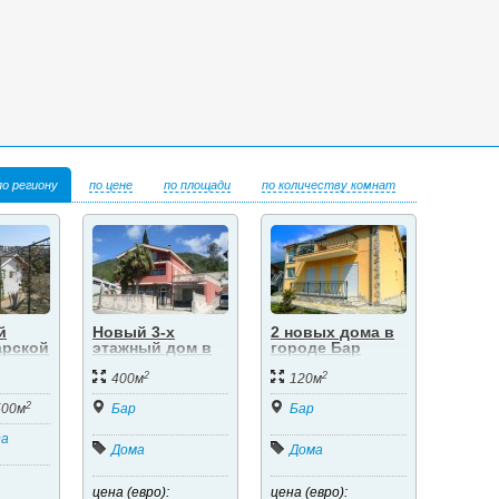
по региону
по цене
по площади
по количеству комнат
й
Новый 3-х
2 новых дома в
арской
этажный дом в
городе Бар
Баре
2
2
400м
120м
2
500м
Бар
Бар
да
Дома
Дома
цена (евро):
цена (евро):