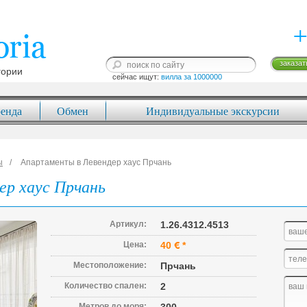
+
заказат
гории
сейчас ищут: 
вилла за 1000000
енда
Обмен
Индивидуальные экскурсии
ы
Апартаменты в Левендер хаус Прчань
ер хаус Прчань
Артикул:
1.26.4312.4513
Цена:
40
*
Местоположение:
Прчань
Количество спален:
2
Метров до моря: