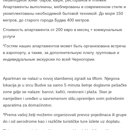
пешеходной зоны: баров, кафе, ресторанов и пляжей.
Апартаменты выполнены, меблированы в современном стиле и
укомплектованы необходимой бытовой техникой. До моря 150
метров, до старого города Будва 400 метров.
Стоимость апартамента от
200
евро в месяц + коммунальные
услуги
*
Гостям наших апартаментов может быть организована встреча
в аэропорту
,
а также
,
за дополнительную плату
,
групповые и
индивидуальные экскурсии по всей Черногории
.
Apartman se nalazi u novoj stambenoj zgradi sa liftom. Njegova
lokacija je u srcu Budve sa samo 5 minuta šetnje do
glavne pešačke
zone gdje se nalaze: barovi, kafić
i,
restorani i plaža. Stan je
namješten i uređen u savremenom stilu,
opremljen svim potrebnim
aparatima za doma
ć
instvo.
*Prema vašoj želji možemo organizovati prevoz pojedinaca ili grupe
do i od aerodrome kao i različite turističke ture i
izlete uz doplatu.