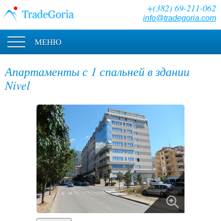
+(382) 69-211-062
info@tradegoria.com
МЕНЮ
Апартаменты с 1 спальней в здании
Nivel