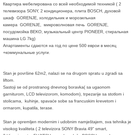
Квартира мебелирована со всей необходимой техникой ( 2
телевизора SONY, 2 кондиционера, плита BOSCH, духовой
шкаф GORENJE, холодильник и морозильная
камера GORENJE, микроволновая печь GORENJE,
посудомойка BEKO, музыкальный центр PIONEER, стиральная
машина LG 7kg)
Апартаменты сдаются на год по цене 500 еврои в месяц
+коммунальные услуги.
Stan je površine 62m2, nalazi se na drugom spratu u zgradi sa
liftom.
Sastoji se od prostranog dnevnog boravka( sa ugaonom
garniturom, LCD televizorom, komodom), trpezarije sa stotlom i
stolicama, kuhinje, spavaće sobe sa francuskim krevetom i
ormarom, kupatila, terase.
Stan je opremljen modernim i udobnim namještajem, sva tehnika je
visokog kvaliteta
( 2 televizora SONY Bravia 49" smart,