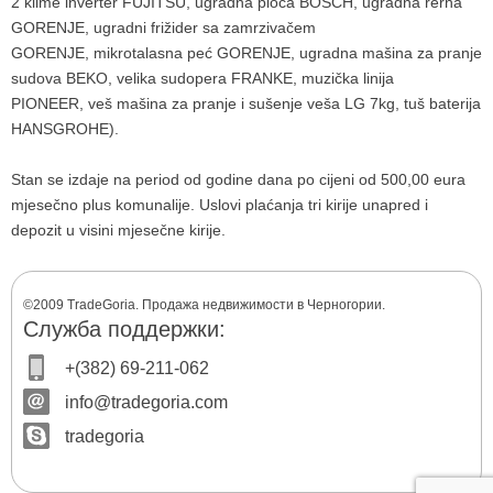
2 klime inverter FUJITSU, ugradna ploča BOSCH, ugradna rerna
GORENJE, ugradni frižider sa zamrzivačem
GORENJE, mikrotalasna peć GORENJE, ugradna mašina za pranje
sudova BEKO, velika sudopera FRANKE, muzička linija
PIONEER, veš mašina za pranje i sušenje veša LG 7kg, tuš baterija
HANSGROHE).
Stan se izdaje na period od godine dana po cijeni od 500,00 eura
mjesečno plus komunalije. Uslovi plaćanja tri kirije unapred i
depozit u visini mjesečne kirije.
©2009 TradeGoria. Продажа недвижимости в Черногории.
Служба поддержки:
+(382) 69-211-062
info@tradegoria.com
tradegoria