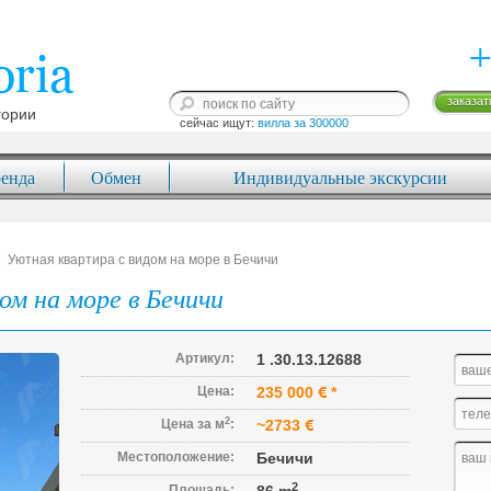
+
заказат
гории
сейчас ищут: 
вилла за 300000
енда
Обмен
Индивидуальные экскурсии
Уютная квартира с видом на море в Бечичи
ом на море в Бечичи
Артикул:
1 .30.13.12688
Цена:
235 000
*
2
Цена за м
:
~2733
Местоположение:
Бечичи
2
Площадь: