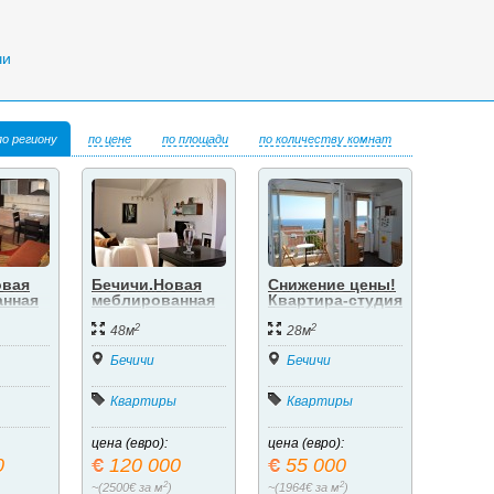
чи
по региону
по цене
по площади
по количеству комнат
овая
Бечичи.Новая
Снижение цены!
анная
меблированная
Квартира-студия
квартира.
в Бечичи
2
2
48м
28м
Бечичи
Бечичи
Квартиры
Квартиры
цена (евро):
цена (евро):
0
120 000
55 000
2
2
~(2500€ за м
)
~(1964€ за м
)