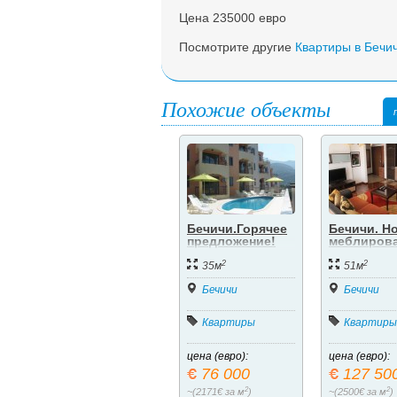
Цена 235000 евро
Посмотрите другие
Квартиры в Бечи
Похожие объекты
Бечичи.Горячее
Бечичи. Н
предложение!
меблиров
Студия в
квартира.
2
2
туристическом
35м
51м
комплексе
«Бечичи Сансет»
Бечичи
Бечичи
Квартиры
Квартиры
цена (евро):
цена (евро):
76 000
127 50
2
2
~(2171€ за м
)
~(2500€ за м
)