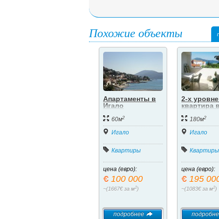
Похожие объекты
Апартаменты в
2-х уровн
Игало
квартира 
частном д
2
2
Херцег Но
60м
180м
Игало.
Игало
Игало
Квартиры
Квартиры
цена (евро):
цена (евро):
100 000
195 00
2
2
~(1667€ за м
)
~(1083€ за м
)
подробнее
подробне