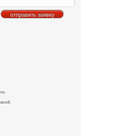
ло.
расой.