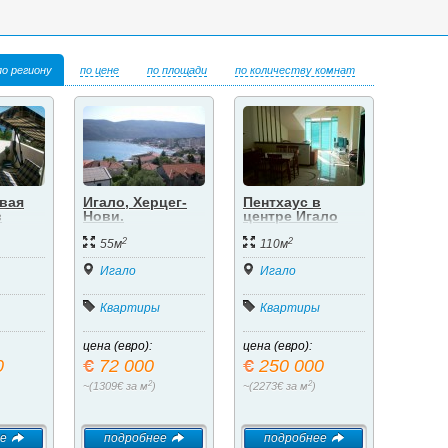
по региону
по цене
по площади
по количеству комнат
евая
Игало, Херцег-
Пентхаус в
в
Нови.
центре Игало
оме.
Двухкомнатная
2
2
ви,
квартира в
55м
110м
новом доме.
Игало
Игало
Квартиры
Квартиры
цена (евро):
цена (евро):
0
72 000
250 000
2
2
~(1309€ за м
)
~(2273€ за м
)
е
подробнее
подробнее