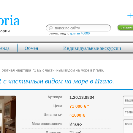
+
заказат
гории
сейчас ищут: 
дом за 40000
енда
Обмен
Индивидуальные экскурсии
Уютная квартира 71 м2 с частичным видом на море в Игало.
 с частичным видом на море в Игало.
Артикул:
1.20.13.9834
Цена:
71 000
*
2
Цена за м
:
~1000
Местоположение:
Игало
2
Площадь: