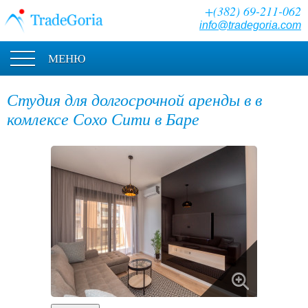
+(382) 69-211-062
info@tradegoria.com
МЕНЮ
Студия для долгосрочной аренды в в
комлексе Сохо Сити в Баре