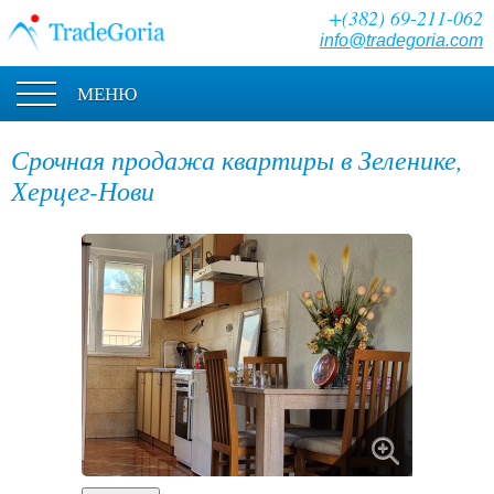
+(382) 69-211-062
info@tradegoria.com
МЕНЮ
Срочная продажа квартиры в Зеленике,
Херцег-Нови