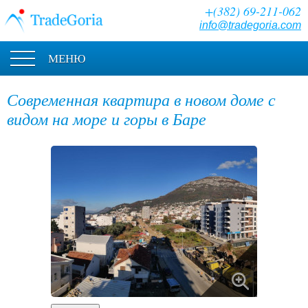
+(382) 69-211-062
info@tradegoria.com
МЕНЮ
Современная квартира в новом доме с
видом на море и горы в Баре