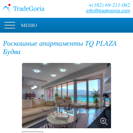
+(382) 69-211-062
info@tradegoria.com
МЕНЮ
Роскошные апартаменты TQ PLAZA
Будва