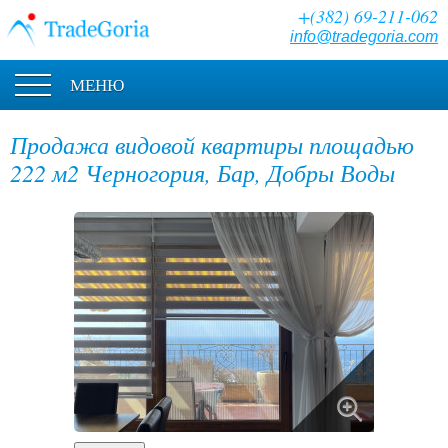
+(382) 69-211-062
info@tradegoria.com
МЕНЮ
Продажа видовой квартиры площадью
222 м2 Черногория, Бар, Добры Воды