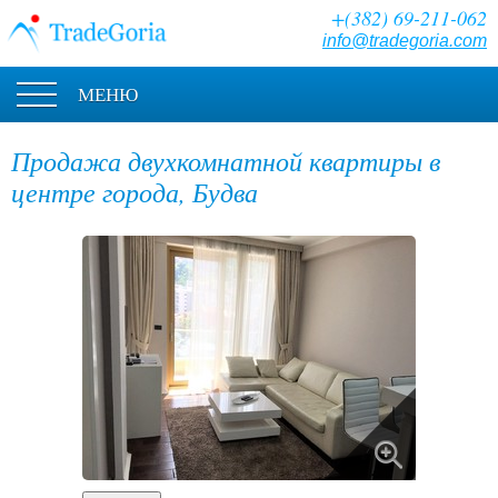
+(382) 69-211-062
info@tradegoria.com
МЕНЮ
Продажа двухкомнатной квартиры в
центре города, Будва