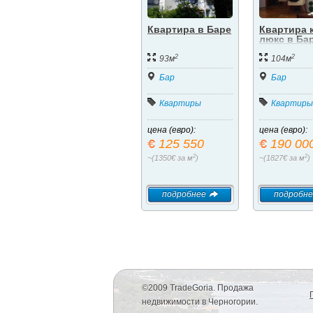
Квартира в Баре
Квартира 
люкс в Ба
2
2
93м
104м
Бар
Бар
Квартиры
Квартиры
цена (евро):
цена (евро):
125 550
190 00
2
2
~(1350€ за м
)
~(1827€ за м
)
подробнее
подробне
©2009 TradeGoria. Продажа
недвижимости в Черногории.