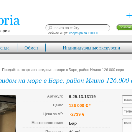
+
заказат
гории
сейчас ищут: 
квартира за 110000
енда
Обмен
Индивидуальные экскурсии
Продаётся квартира с видом на море в Баре, район Илино 126.000 евро
идом на море в Баре, район Илино 126.000 
Артикул:
9.25.13.13119
Цена:
126 000
*
2
Цена за м
:
~2739
Местоположение:
Бар
2
Площадь: