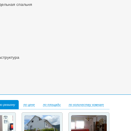
тдельная спальня
аструктура
по региону
по цене
по площади
по количеству комнат