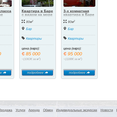
класса
Квартира в Баре
3-х комнатная
ре
с видом на море
квартира в Баре
2
2
80м
80м
Бар
Бар
Квартиры
Квартиры
цена (евро):
цена (евро):
0
85 000
95 000
2
2
~(1063€ за м
)
~(1188€ за м
)
е
подробнее
подробнее
Продажа
Услуги
Аренда
Обмен
Индивидуальные экскурсии
Новости