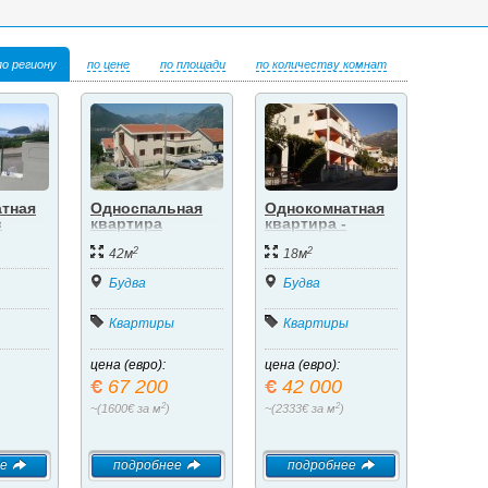
по региону
по цене
по площади
по количеству комнат
тная
Односпальная
Однокомнатная
в
квартира
квартира -
идом
студия.
2
2
42м
18м
Будва
Будва
Квартиры
Квартиры
цена (евро):
цена (евро):
67 200
42 000
2
2
~(1600€ за м
)
~(2333€ за м
)
е
подробнее
подробнее