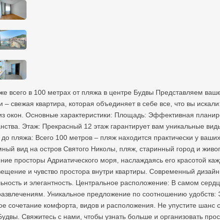
аже всего в 100 метрах от пляжа в центре Будвы Представляем ва
– свежая квартира, которая объединяет в себе все, что вы искали
из окон. Основные характеристики: Площадь: Эффективная планиро
нства. Этаж: Прекрасный 12 этаж гарантирует вам уникальные ви
до пляжа: Всего 100 метров – пляж находится практически у ваших
ый вид на остров Святого Николы, пляж, старинный город и живо
ние просторы Адриатического моря, наслаждаясь его красотой каж
вещение и чувство простора внутри квартиры. Современный дизайн
ьность и элегантность. Центральное расположение: В самом сердц
развлечениям. Уникальное предложение по соотношению удобств: Э
е сочетание комфорта, видов и расположения. Не упустите шанс 
удвы. Свяжитесь с нами, чтобы узнать больше и организовать про