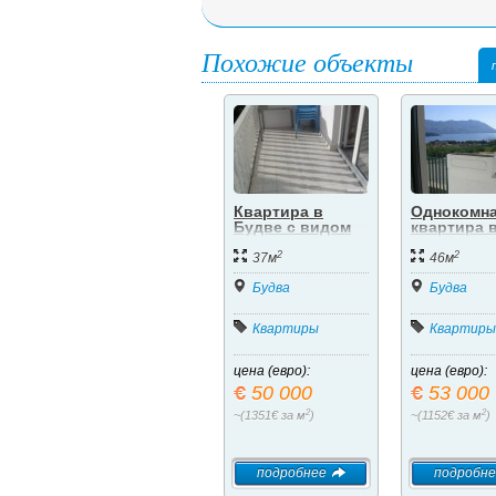
Похожие объекты
Квартира в
Однокомна
Будве с видом
квартира 
на море.
Будве с в
2
2
на море.
37м
46м
Будва
Будва
Квартиры
Квартиры
цена (евро):
цена (евро):
50 000
53 000
2
2
~(1351€ за м
)
~(1152€ за м
)
подробнее
подробне