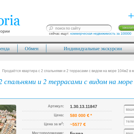
+
заказат
гории
сейчас ищут: 
коммерческая недвижимость за 100000
енда
Обмен
Индивидуальные экскурсии
Продаётся квартира с 2 спальнями и 2 террасами с видом на море 104м2 в 
 спальнями и 2 террасами с видом на море 
Артикул:
1.30.13.11847
Цена:
580 000
*
2
Цена за м
:
~5577
Местоположение:
Будва