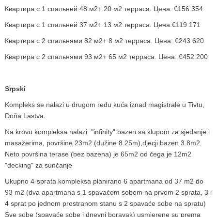
Квартира с 1 спальней 48 м2+ 20 м2 терраса. Цена: €156 354
Квартира с 1 спальней 37 м2+ 13 м2 терраса. Цена:€119 171
Квартира с 2 спальнями 82 м2+ 8 м2 терраса. Цена: €243 620
Квартира с 2 спальнями 93 м2+ 65 м2 терраса. Цена: €452 200
Srpski
Kompleks se nalazi u drugom redu kuća iznad magistrale u Tivtu,
Doña Lastva.
Na krovu kompleksa nalazi "infinity" bazen sa klupom za sjedanje i
masažerima, površine 23m2 (dužine 8.25m),djecji bazen 3.8m2.
Neto površina terase (bez bazena) je 65m2 od čega je 12m2
"decking" za sunčanje
Ukupno 4-sprata kompleksa planirano 6 apartmana od 37 m2 do
93 m2 (dva apartmana s 1 spavaćom sobom na prvom 2 sprata, 3 i
4 sprat po jednom prostranom stanu s 2 spavaće sobe na spratu)
Sve sobe (spavaće sobe i dnevni boravak) usmjerene su prema