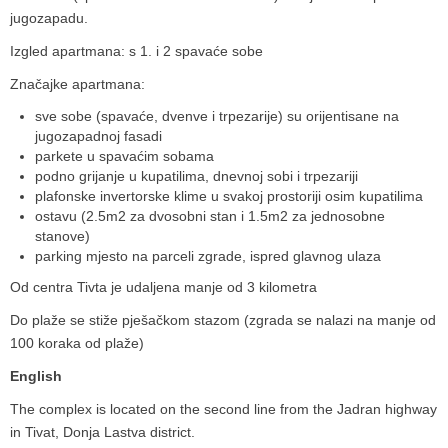
jugozapadu.
Izgled apartmana: s 1. i 2 spavaće sobe
Značajke apartmana:
sve sobe (spavaće, dvenve i trpezarije) su orijentisane na
jugozapadnoj fasadi
parkete u spavaćim sobama
podno grijanje u kupatilima, dnevnoj sobi i trpezariji
plafonske invertorske klime u svakoj prostoriji osim kupatilima
ostavu (2.5m2 za dvosobni stan i 1.5m2 za jednosobne
stanove)
parking mjesto na parceli zgrade, ispred glavnog ulaza
Od centra Tivta je udaljena manje od 3 kilometra
Do plaže se stiže pješačkom stazom (zgrada se nalazi na manje od
100 koraka od plaže)
English
The complex is located on the second line from the Jadran highway
in Tivat, Donja Lastva district.