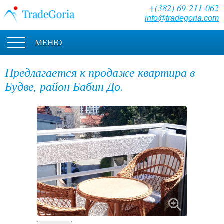
+(382) 69-211-062
info@tradegoria.com
МЕНЮ
Предлагается к продаже квартира в
Будве, район Бабин До.