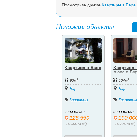
Посмотрите другие
Квартиры в Баре
Похожие объекты
Квартира в Баре
Квартира 
люкс в Ба
2
2
93м
104м
Бар
Бар
Квартиры
Квартиры
цена (евро):
цена (евро):
125 550
190 00
2
2
~(1350€ за м
)
~(1827€ за м
)