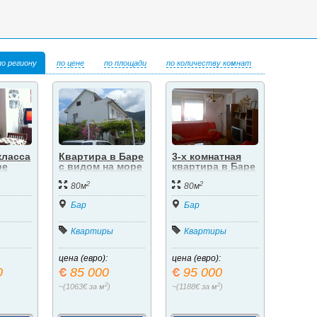
по региону
по цене
по площади
по количеству комнат
класса
Квартира в Баре
3-х комнатная
ре
с видом на море
квартира в Баре
2
2
80м
80м
Бар
Бар
Квартиры
Квартиры
цена (евро):
цена (евро):
0
85 000
95 000
2
2
~(1063€ за м
)
~(1188€ за м
)