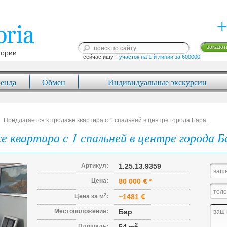
+
заказат
гории
сейчас ищут: 
участок на 1-й линии за 600000
енда
Обмен
Индивидуальные экскурсии
Предлагается к продаже квартира с 1 спальней в центре города Бара.
 квартира с 1 спальней в центре города Б
Артикул:
1.25.13.9359
Цена:
80 000
*
2
Цена за м
:
~1481
Местоположение:
Бар
2
Площадь: