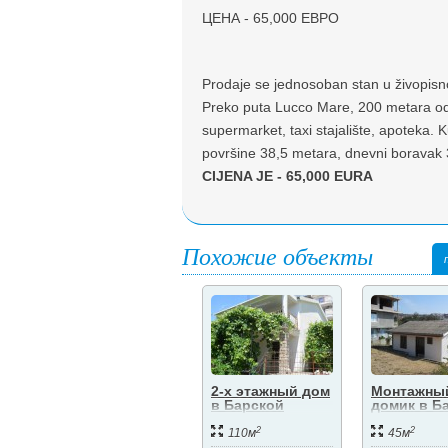
ЦЕНА - 65,000 ЕВРО
Prodaje se jednosoban stan u živopis
Preko puta Lucco Mare, 200 metara od
supermarket, taxi stajalište, apoteka
površine 38,5 metara, dnevni boravak 
CIJENA JE - 65,000 EURA
Похожие объекты
2-х этажный дом
Монтажны
в Барской
домик в Б
ривьере
ривьере
2
2
110м
45м