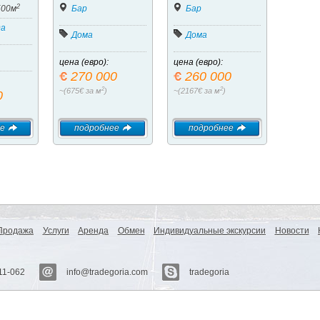
2
500м
Бар
Бар
да
Дома
Дома
цена (евро):
цена (евро):
270 000
260 000
2
2
~(675€ за м
)
~(2167€ за м
)
0
е
подробнее
подробнее
Продажа
Услуги
Аренда
Обмен
Индивидуальные экскурсии
Новости
11-062
info@tradegoria.com
tradegoria