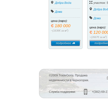
Добра Вода
участок: 
Добра Во
Дома
Дома
цена (евро):
180 000
цена (евро):
2
~(1636€ за м
)
120 00
2
~(2667€ за м
)
подробнее
подробне
©2009 TradeGoria. Продажа
недвижимости в Черногории.
Служба поддержки:
+(382) 69-2