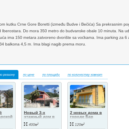
nom kutku Crne Gore Boretti (između Budve i Bečića) Sa prekrasnim po
 Iberostara. Do mora 350 metro do budvanske obale 10 minuta. Na uda
. Kuća ima 150 metara zatvoreno dvorište sa voćkama. Ima parking za 6 
34 balkona 4,5 m. Ima blagi nagib prema moru.
по региону
по цене
по площади
по количеству комнат
й
Новый 3-х
2 новых дома в
арской
этажный дом в
городе Бар
Баре
2
2
400м
120м