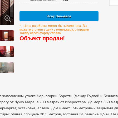
350
Хочу дешевле
* - Цена на объект может быть изменена. Вы
можете уточнить цену у менеджера, отправив
заявку через форму справа.
Объект продан!
в живописном уголке Черногории Боретти (между Будвой и Бечичем
орогу от Лукко Маре, в 200 метрах от Иберостара. До моря 350 ме
пермаркет, остановка, аптека. Дом имеет 150-метровый закрытый д
ртиры: общая площадь 38,5 метров, гостиная 34 балкона 4,5 м. Он