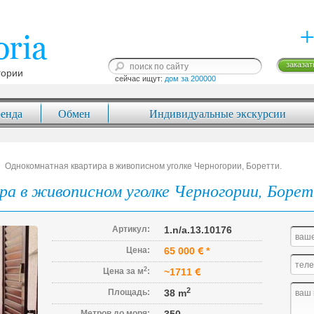
+
заказат
гории
сейчас ищут: 
дом за 200000
енда
Обмен
Индивидуальные экскурсии
Однокомнатная квартира в живописном уголке Черногории, Боретти.
а в живописном уголке Черногории, Борет
Артикул:
1.n/a.13.10176
Цена:
65 000
*
2
Цена за м
:
~1711
2
Площадь:
38 m
Метров до моря: