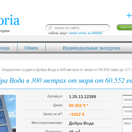
+
заказат
гории
сейчас ищут: 
мини-отель за 400000
енда
Обмен
Индивидуальные экскурсии
Недорогие студии в Добра Вода в 300 метрах от моря от 60.552 евро до 177
ра Вода в 300 метрах от моря от 60.552 ев
Артикул:
1.25.13.12389
Цена:
60 552
*
2
Цена за м
:
~2422
Местоположение:
Добра Вода
2
Площадь: