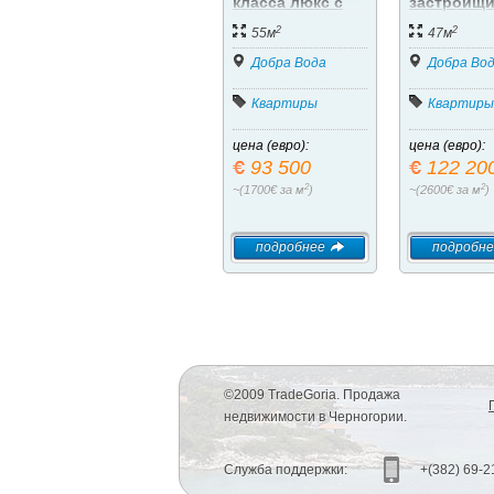
класса люкс с
застройщи
шикарным
Квартиры
2
2
видом на море
класса лю
55м
47м
1-й линии
Добра Вода
моря!!!
Добра Во
Квартиры
Квартиры
цена (евро):
цена (евро):
93 500
122 20
2
2
~(1700€ за м
)
~(2600€ за м
)
подробнее
подробне
©2009 TradeGoria. Продажа
недвижимости в Черногории.
Служба поддержки:
+(382) 69-2