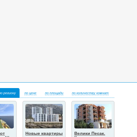
по региону
по цене
по площади
по количеству комнат
от
Новые квартиры
Велики Песак.