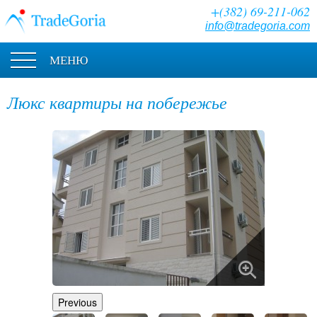
+(382) 69-211-062
info@tradegoria.com
МЕНЮ
Люкс квартиры на побережье
Previous