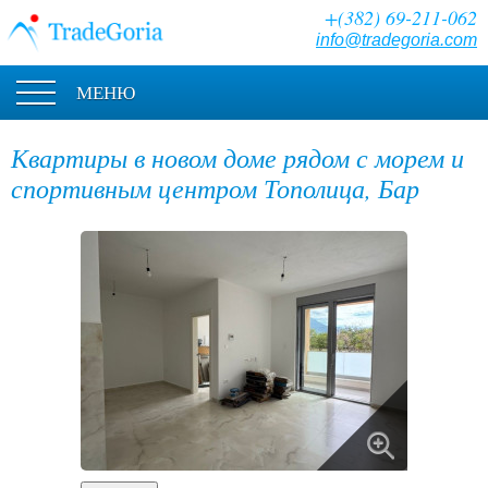
+(382) 69-211-062
info@tradegoria.com
МЕНЮ
Квартиры в новом доме рядом с морем и
спортивным центром Тополица, Бар