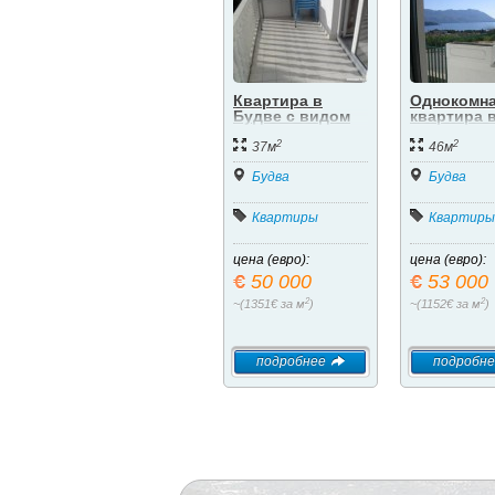
Квартира в
Однокомна
Будве с видом
квартира 
на море.
Будве с в
2
2
на море.
37м
46м
Будва
Будва
Квартиры
Квартиры
цена (евро):
цена (евро):
50 000
53 000
2
2
~(1351€ за м
)
~(1152€ за м
)
подробнее
подробне