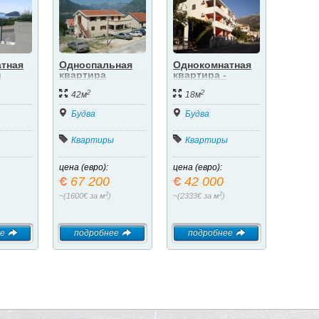
тная
Односпальная
Однокомнатная
в
квартира
квартира -
идом
студия.
2
2
42м
18м
Будва
Будва
Квартиры
Квартиры
цена (евро):
цена (евро):
67 200
42 000
2
2
~(1600€ за м
)
~(2333€ за м
)
е
подробнее
подробнее