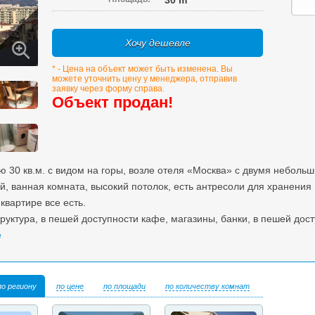
30 m
Хочу дешевле
* - Цена на объект может быть изменена. Вы
можете уточнить цену у менеджера, отправив
заявку через форму справа.
Объект продан!
 30 кв.м. с видом на горы, возле отеля «Москва» с двумя небол
ой, ванная комната, высокий потолок, есть антресоли для хранения
вартире все есть.
уктура, в пешей доступности кафе, магазины, банки, в пешей дост
е
по региону
по цене
по площади
по количеству комнат