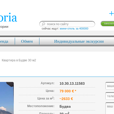
+
заказат
гории
сейчас ищут: 
мини-отель за 400000
енда
Обмен
Индивидуальные экскурсии
Квартира в Будве 30 м2
Артикул:
10.30.13.11583
Цена:
79 000
*
2
Цена за м
:
~2633
Местоположение:
Будва
2
Площадь: