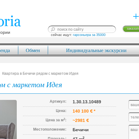
+
заказат
гории
сейчас ищут: 
гарсоньера за 35000
енда
Обмен
Индивидуальные экскурсии
Квартира в Бечичи рядом с маркетом Идея
ом с маркетом Идея
Артикул:
1.30.13.10489
Цена:
140 100
*
2
Цена за м
:
~2981
Местоположение:
Бечичи
2
Площадь: