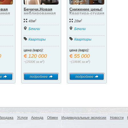
овая
Бечичи.Новая
Снижение цены!
анная
меблированная
Квартира-студия
квартира.
в Бечичи
2
2
48м
28м
Бечичи
Бечичи
Квартиры
Квартиры
цена (евро):
цена (евро):
0
120 000
55 000
2
2
~(2500€ за м
)
~(1964€ за м
)
е
подробнее
подробнее
Продажа
Услуги
Аренда
Обмен
Индивидуальные экскурсии
Новости