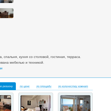
, спальня, кухня со столовой, гостиная, терраса.
вана мебелью и техникой.
чи
по региону
по цене
по площади
по количеству комнат