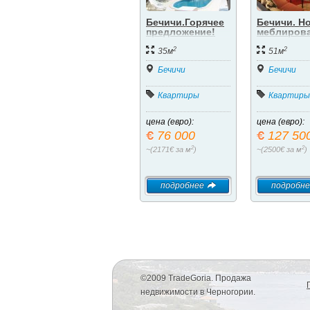
Бечичи.Горячее
Бечичи. Н
предложение!
меблиров
Студия в
квартира.
2
2
туристическом
35м
51м
комплексе
«Бечичи Сансет»
Бечичи
Бечичи
Квартиры
Квартиры
цена (евро):
цена (евро):
76 000
127 50
2
2
~(2171€ за м
)
~(2500€ за м
)
подробнее
подробне
©2009 TradeGoria. Продажа
недвижимости в Черногории.