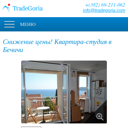
+(382) 69-211-062
info@tradegoria.com
МЕНЮ
Снижение цены! Квартира-студия в
Бечичи