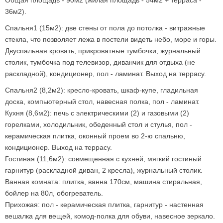
Общая площадь - 90м2 (жилая площадь - 54м2 + терраса -
36м2).
Спальня1 (15м2): две стены от пола до потолка - витражные
стекла, что позволяет лежа в постели видеть небо, море и горы.
Двуспальная кровать, прикроватные тумбочки, журнальный
столик, тумбочка под телевизор, диванчик для отдыха (не
раскладной), кондиционер, пол - ламинат. Выход на террасу.
Спальня2 (8,2м2): кресло-кровать, шкаф-купе, гладильная
доска, компьютерный стол, навесная полка, пол - ламинат.
Кухня (8,6м2): печь с электрическими (2) и газовыми (2)
горелками, холодильник, обеденный стол и стулья, пол -
керамическая плитка, оконный проем во 2-ю спальню,
кондиционер. Выход на террасу.
Гостиная (11,6м2): совмещенная с кухней, мягкий гостиный
гарнитур (раскладной диван, 2 кресла), журнальный столик.
Ванная комната: плитка, ванна 170см, машина стиральная,
бойлер на 80л, обогреватель.
Прихожая: пол - керамическая плитка, гарнитур - настенная
вешалка для вещей, комод-полка для обуви, навесное зеркало.