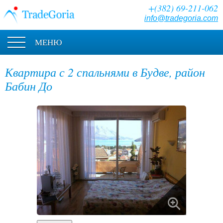
+(382) 69-211-062
info@tradegoria.com
МЕНЮ
Квартира с 2 спальнями в Будве, район
Бабин До