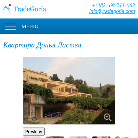
+(382) 69-211-062
info@tradegoria.com
МЕНЮ
Квартира Донья Ластва
Previous