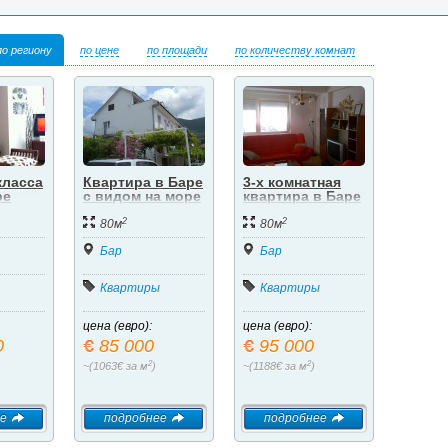
по региону
по цене
по площади
по количеству комнат
класса
Квартира в Баре
3-х комнатная
ре
с видом на море
квартира в Баре
2
2
80м
80м
Бар
Бар
Квартиры
Квартиры
цена (евро):
цена (евро):
0
85 000
95 000
2
2
~(1063€ за м
)
~(1188€ за м
)
е
подробнее
подробнее