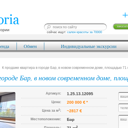
+
заказат
гории
сейчас ищут: 
салон красоты за 70000
енда
Обмен
Индивидуальные экскурсии
К продаже квартира в городе Бар, в новом современном доме, площадью 71 
ороде Бар, в новом современном доме, пло
Артикул:
1.25.13.12095
Цена:
200 000
*
2
Цена за м
:
~2817
Местоположение:
Бар
2
Площадь: