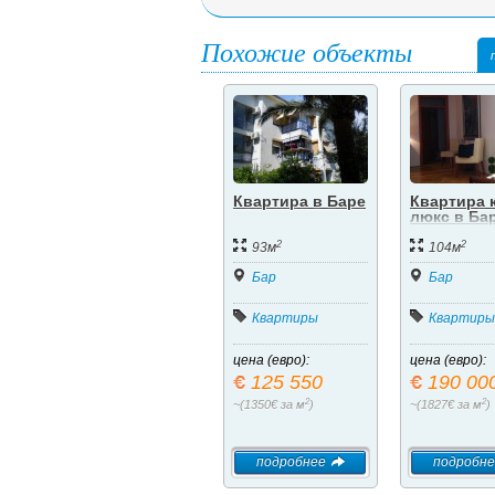
Похожие объекты
Квартира в Баре
Квартира 
люкс в Ба
2
2
93м
104м
Бар
Бар
Квартиры
Квартиры
цена (евро):
цена (евро):
125 550
190 00
2
2
~(1350€ за м
)
~(1827€ за м
)
подробнее
подробне