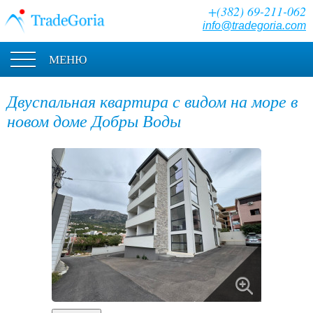
+(382) 69-211-062
info@tradegoria.com
МЕНЮ
Двуспальная квартира с видом на море в
новом доме Добры Воды