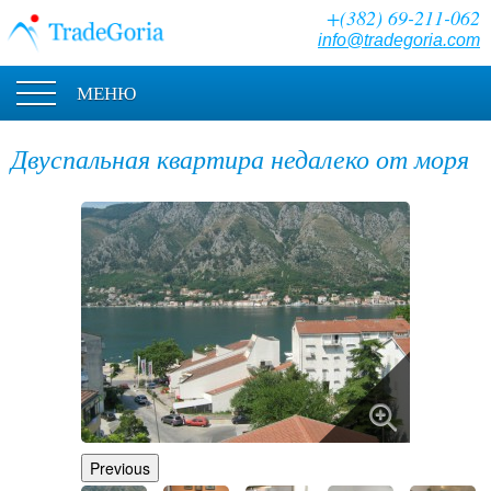
+(382) 69-211-062
info@tradegoria.com
МЕНЮ
Двуспальная квартира недалеко от моря
Previous