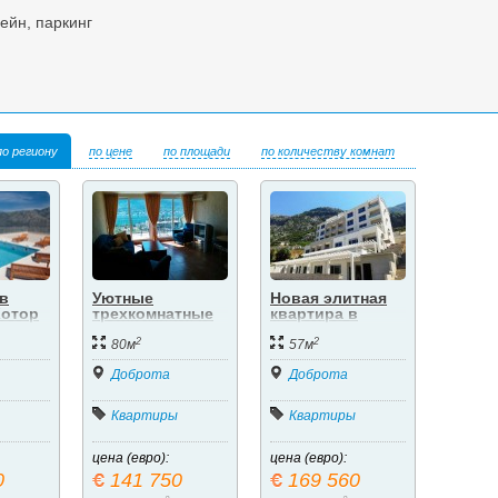
ейн, паркинг
по региону
по цене
по площади
по количеству комнат
в
Уютные
Новая элитная
Котор
трехкомнатные
квартира в
апартаменты в
Доброте.Боко-
2
2
Доброте
Котроский
80м
57м
залив.
Доброта
Доброта
Квартиры
Квартиры
цена (евро):
цена (евро):
0
141 750
169 560