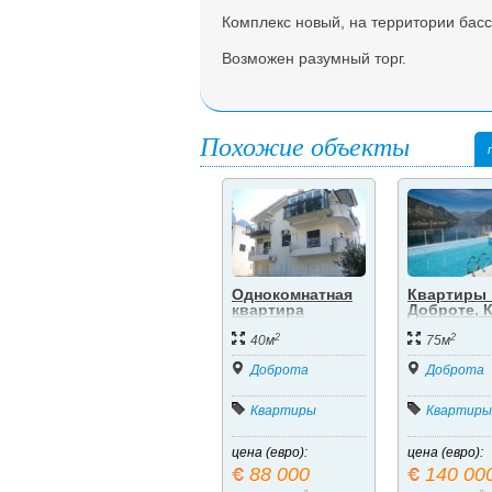
Комплекс новый, на территории басс
Возможен разумный торг.
Похожие объекты
Однокомнатная
Квартиры 
квартира
Доброте, 
2
2
40м
75м
Доброта
Доброта
Квартиры
Квартиры
цена (евро):
цена (евро):
88 000
140 00