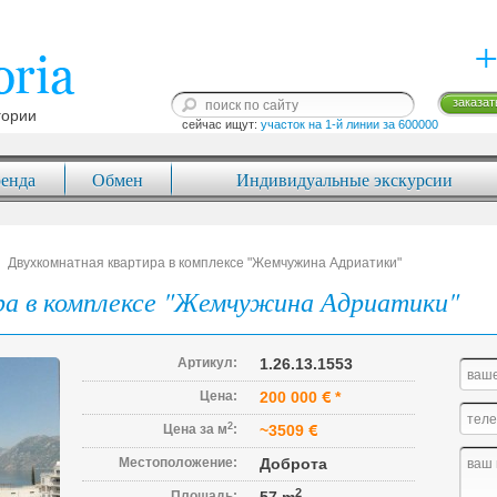
+
заказат
гории
сейчас ищут: 
участок на 1-й линии за 600000
енда
Обмен
Индивидуальные экскурсии
Двухкомнатная квартира в комплексе "Жемчужина Адриатики"
ра в комплексе "Жемчужина Адриатики"
Артикул:
1.26.13.1553
Цена:
200 000
*
2
Цена за м
:
~3509
Местоположение:
Доброта
2
Площадь: