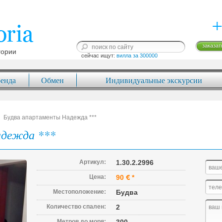
+
заказат
гории
сейчас ищут: 
вилла за 300000
енда
Обмен
Индивидуальные экскурсии
Будва апартаменты Надежда ***
адежда ***
Артикул:
1.30.2.2996
Цена:
90
*
Местоположение:
Будва
Количество спален:
2
Метров до моря: