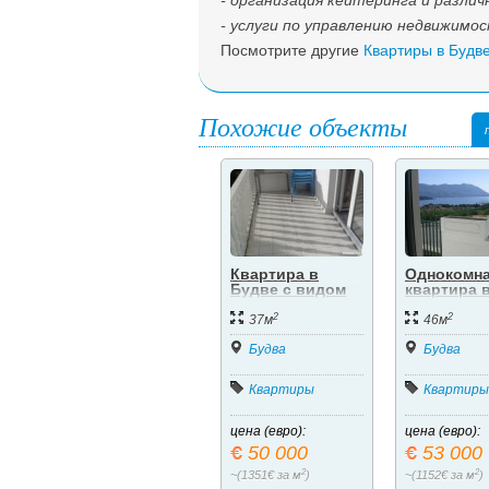
- организация кейтеринга и разли
- услуги по управлению недвижимос
Посмотрите другие
Квартиры в Будв
Похожие объекты
Квартира в
Однокомна
Будве с видом
квартира 
на море.
Будве с в
2
2
на море.
37м
46м
Будва
Будва
Квартиры
Квартиры
цена (евро):
цена (евро):
50 000
53 000
2
2
~(1351€ за м
)
~(1152€ за м
)