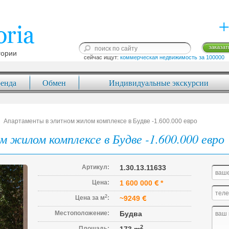
+
заказат
гории
сейчас ищут: 
коммерческая недвижимость за 100000
енда
Обмен
Индивидуальные экскурсии
Апартаменты в элитном жилом комплексе в Будве -1.600.000 евро
 жилом комплексе в Будве -1.600.000 евро
Артикул:
1.30.13.11633
Цена:
1 600 000
*
2
Цена за м
:
~9249
Местоположение:
Будва
2
Площадь: