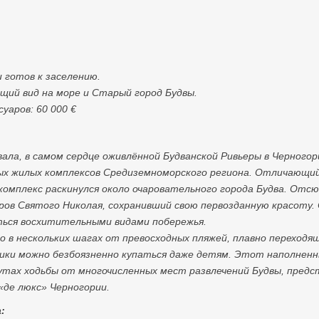
 готов к заселению.
ий вид на море и Старый город Будвы.
уаров: 60 000
€
ла, в самом сердце оживлённой Будванской Ривьеры в Черногори
ых жилых комплексов Средиземноморского региона. Отличающ
 комплекс раскинулся около очаровательного города Будва. О
ров Святого Николая, сохранивший свою первозданную красоту. 
ться восхитительными видами побережья.
 в нескольких шагах от превосходных пляжей, плавно переходящ
ики можно безбоязненно купаться даже детям. Этот наполненн
нутах ходьбы от многочисленных мест развлечений Будвы, предс
«де люкс» Черногории.
: