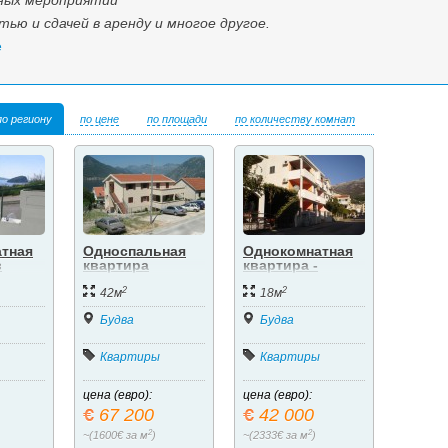
чных мероприятий
тью и сдачей в аренду и многое другое.
е
по региону
по цене
по площади
по количеству комнат
тная
Односпальная
Однокомнатная
в
квартира
квартира -
идом
студия.
2
2
42м
18м
Будва
Будва
Квартиры
Квартиры
цена (евро):
цена (евро):
67 200
42 000
2
2
~(1600€ за м
)
~(2333€ за м
)