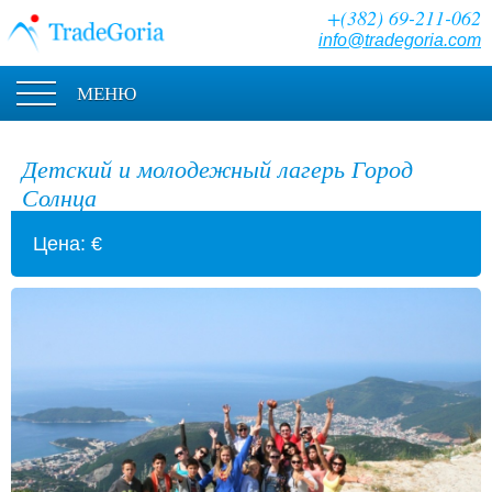
+(382) 69-211-062
info@tradegoria.com
МЕНЮ
Детский и молодежный лагерь Город
Солнца
Цена: €