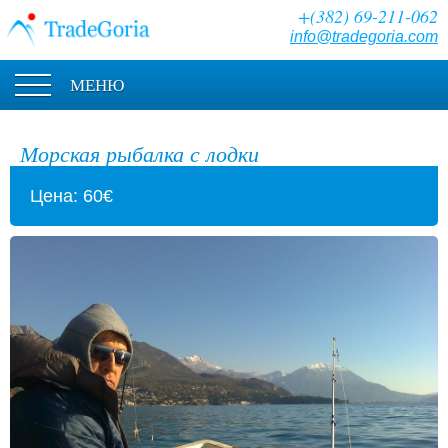
+(382) 69-211-062
info@tradegoria.com
МЕНЮ
Морская рыбалка с лодки
Цена: 60€